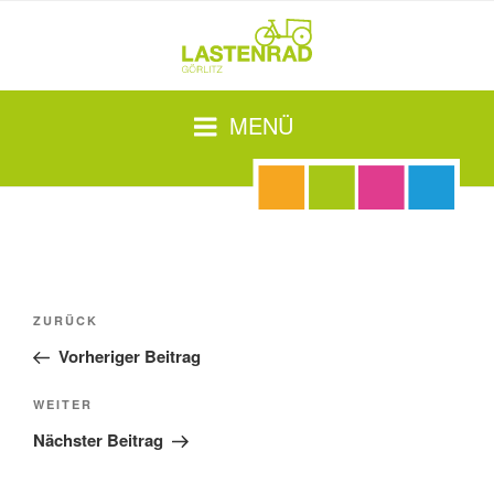
Zum
Inhalt
springen
MENÜ
Beitragsnavigation
Vorheriger
ZURÜCK
Beitrag
Vorheriger Beitrag
Nächster
WEITER
Beitrag
Nächster Beitrag