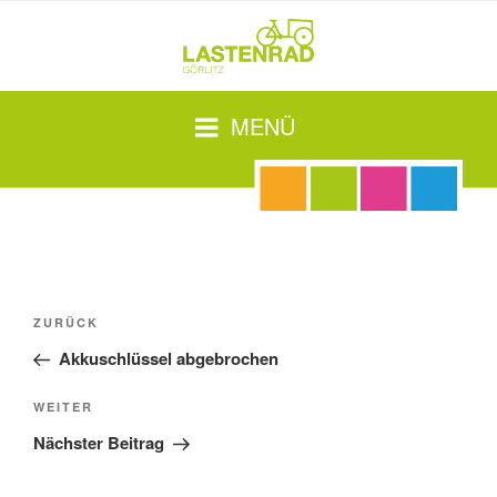
Zum
Inhalt
springen
MENÜ
Beitragsnavigation
Vorheriger
ZURÜCK
Beitrag
Akkuschlüssel abgebrochen
Nächster
WEITER
Beitrag
Nächster Beitrag